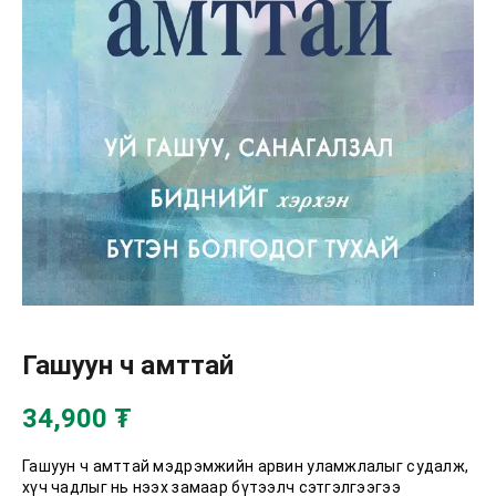
Гашуун ч амттай
34,900
₮
Гашуун ч амттай мэдрэмжийн арвин уламжлалыг судалж,
хүч чадлыг нь нээх замаар бүтээлч сэтгэлгээгээ