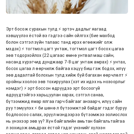
Эрт босож сурахын тулд ⚡ эртэч дадлыг яагаад
хэвшүүлэх ёстой вэ гэдгээ сайн ойлгох (бие махбод
болон сэтгэл зүйн талаас танд ирэх өгөөжийг олж
мэдэх) ⚡ тогтмол цагт унтаж, тогтмол цагт босох цагаа
зөв тодорхойлох (22 цагаас өмнө унтвал маш сайн,
насанд хүрэгчид дунджаар 7-8 цаг унтаж амрах) ⚡ унтах,
босох цагаа л өөрчилж байгаа хэцүү биш гэж бодох, илүү
зөв дадалтай болохын тулд хийж буй багахан өөрчлөлт ⚡
оройны хоолоо зөв тохируулах (хэт их идэх нь нозоорлыг
нэмдэг) ⚡ эрт боссон өдрүүдээ эрт босоогүй
өдрүүдтэйгээ харьцуулан харах, сэтгэл санаа,
бүтээмжид ямар ялгаа гарч байгааг анзаарч, илүү сайн
руу тэмүүлэх ⚡ би шөнө л бүтээмжтэй байдаг гэдэг буруу
бодлоосоо салах, эрүүл мэндээрээ бүтээмжээ золиослох
нь үнэхээр зөв үү? Хүн байгалийн амьтан байгальтайгаа
л зохицож амьдрах ёстой гэдэг үнэнийг хүлээн