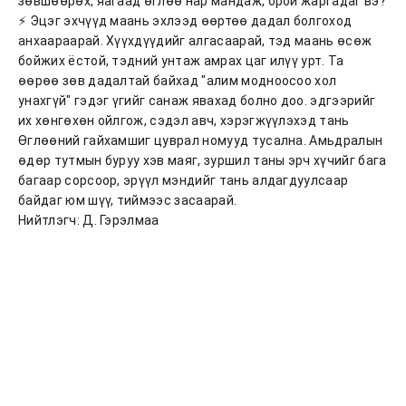
зөвшөөрөх, яагаад өглөө нар мандаж, орой жаргадаг вэ?
⚡ Эцэг эхчүүд маань эхлээд өөртөө дадал болгоход
анхаараарай. Хүүхдүүдийг алгасаарай, тэд маань өсөж
бойжих ёстой, тэдний унтаж амрах цаг илүү урт. Та
өөрөө зөв дадалтай байхад "алим модноосоо хол
унахгүй" гэдэг үгийг санаж явахад болно доо. эдгээрийг
их хөнгөхөн ойлгож, сэдэл авч, хэрэгжүүлэхэд тань
Өглөөний гайхамшиг цуврал номууд тусална. Амьдралын
өдөр тутмын буруу хэв маяг, зуршил таны эрч хүчийг бага
багаар сорсоор, эрүүл мэндийг тань алдагдуулсаар
байдаг юм шүү, тиймээс засаарай.
Нийтлэгч: Д. Гэрэлмаа