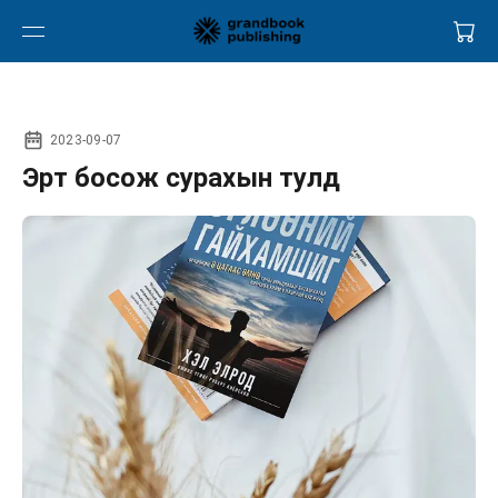
2023-09-07
Эрт босож сурахын тулд